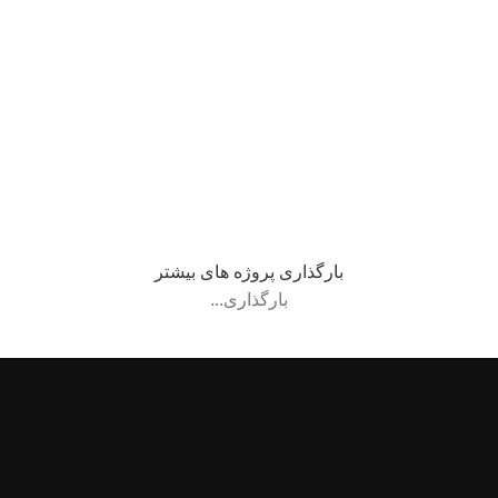
Lighting
Venenatis nam phasellus
Kitchen
Leo uteu ullamcorper
بارگذاری پروژه های بیشتر
بارگذاری...