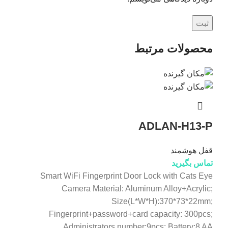
محصولات مرتبط
ADLAN-H13-P
قفل هوشمند
تماس بگیرید
Smart WiFi Fingerprint Door Lock with Cats Eye
Camera Material: Aluminum Alloy+Acrylic;
Size(L*W*H):370*73*22mm;
Fingerprint+password+card capacity: 300pcs;
Administrators number:9pcs; Battery:8 AA