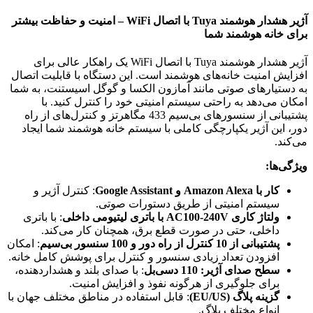
آژیر هشدار هوشمند Tuya با اتصال WiFi – امنیت و حفاظت بیشتر
برای خانه هوشمند شما
آژیر هشدار هوشمند Tuya با اتصال WiFi یک راهکار عالی برای
افزایش امنیت خانه‌های هوشمند است. این دستگاه با قابلیت اتصال
به دستیارهای صوتی مانند آمازون الکسا و گوگل اسیستنت، به شما
امکان می‌دهد به راحتی سیستم امنیتی خود را کنترل کنید. با
پشتیبانی از سنسورهای بی‌سیم 433 مگاهرتز و کنترل‌های از راه
دور، این آژیر یکپارچگی کاملی با سیستم خانه هوشمند شما ایجاد
می‌کند.
ویژگی‌ها:
کار با Amazon Alexa و Google Assistant
: کنترل آژیر و
سیستم امنیتی از طریق دستورات صوتی.
ولتاژ کاری AC100-240V با باتری لیتیومی داخلی
: با باتری
داخلی، حتی در صورت قطع برق، همچنان کار می‌کند.
پشتیبانی از 10 کنترل از راه دور و 100 سنسور بی‌سیم
: امکان
افزودن تعداد زیادی سنسور و کنترل برای پوشش کامل خانه.
سطح صدای آژیر: 110 دسی‌بل
: با صدای بلند و هشداردهنده،
برای جلوگیری از هرگونه نفوذ و افزایش امنیت.
گزینه پلاگ (EU/US)
: قابل استفاده در مناطق مختلف جهان با
انواع مختلف پلاگ.