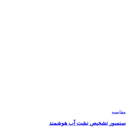
مقایسه
سنسور تشخیص نشت آب هوشمند